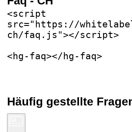
Faq - CH
<script
src="https://whitelabe
ch/faq.js"></script>
<hg-faq></hg-faq>